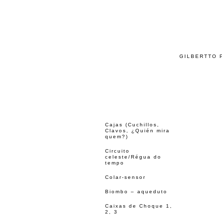
GILBERTTO 
Cajas (Cuchillos,
Clavos, ¿Quién mira
quem?)
Circuito
celeste/Régua do
tempo
Colar-sensor
Biombo – aqueduto
Caixas de Choque 1,
2, 3