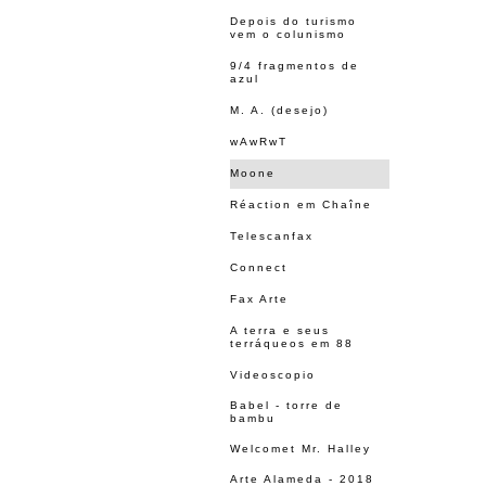
Depois do turismo
vem o colunismo
9/4 fragmentos de
azul
M. A. (desejo)
wAwRwT
Moone
Réaction em Chaîne
Telescanfax
Connect
Fax Arte
A terra e seus
terráqueos em 88
Videoscopio
Babel - torre de
bambu
Welcomet Mr. Halley
Arte Alameda - 2018