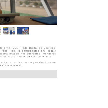
ts/s via ISDN (Rede Digital de Serviços
m rede, com os participantes em locais
 mesma imagem nos diferentes monitores
os mouses é partilhado em tempo real.
a de construir com um parceiro distante
 em tempo real.
relação efêmera, onde o crescimento e a
antes, transporte e metamorfose, criação
eto foi desenvolvido por Gilbertto Prado
des Réseaux, na Cité des Sciences et de
izadas entre os Electronic Cafe de Paris e