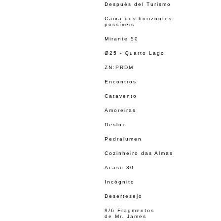
Después del Turismo
Caixa dos horizontes
possíveis
Mirante 50
Ø25 - Quarto Lago
ZN:PRDM
Encontros
Catavento
Amoreiras
Desluz
Pedralumen
Cozinheiro das Almas
Acaso 30
Incógnito
Desertesejo
9/6 Fragmentos
de Mr. James