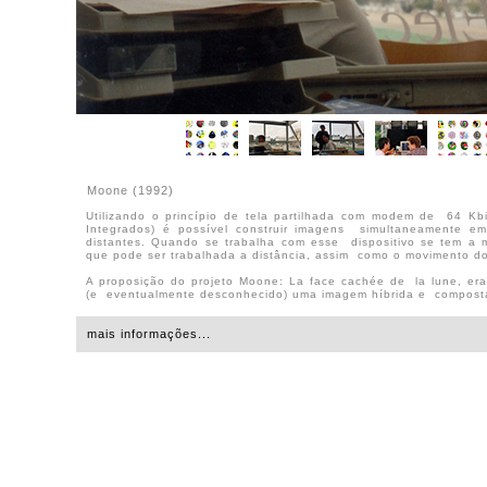
Moone (1992)
Utilizando o princípio de tela partilhada com modem de 64 Kbi
Integrados) é possível construir imagens simultaneamente e
distantes. Quando se trabalha com esse dispositivo se tem a
que pode ser trabalhada a distância, assim como o movimento d
A proposição do projeto Moone: La face cachée de la lune, era 
(e eventualmente desconhecido) uma imagem híbrida e composta
mais informações...
Esta ambigüidade está na raiz da proposição, de se criar uma 
composição dependem do outro e da dinâmica do intercâmbio.
Exploração instantânea, poesia de fôlego e contigüidade incess
e partilha de sonhos a grande distância e velocidade. Esse proj
no contexto da exposição Machines à Communiquer - l'Atelier 
l'Industrie La Villette, em Paris. As primeiras imagens foram real
o de Kassel (Documenta IX), na Alemanha, em junho 1992.